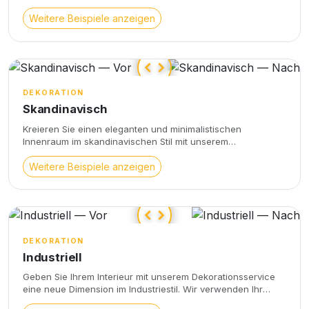
skandinavisch, industriell) möbliert und dekoriert. Das
übermittelte Foto wird nicht neu modelliert (im Gegensatz
Weitere Beispiele anzeigen
zur virtuellen Modellierung) und die
Dekorationsgegenstände werden direkt in das Originalfoto
eingebettet. Diese Dienstleistung respektiert die
Größenverhältnisse und Blickwinkel des Originalfotos.
DEKORATION
Skandinavisch
Kreieren Sie einen eleganten und minimalistischen
Innenraum im skandinavischen Stil mit unserem
Dekorationsservice. Ausgehend von Ihrem Originalfoto
richten wir Ihren Raum nach Ihren Vorgaben ein und
Weitere Beispiele anzeigen
respektieren die Proportionen und Blickwinkel des
Originalfotos. Genießen Sie eine warme und gemütliche
Atmosphäre mit einem klaren Design und zarten Farben,
ganz im Zeichen des skandinavischen Stils.
DEKORATION
Industriell
Geben Sie Ihrem Interieur mit unserem Dekorationsservice
eine neue Dimension im Industriestil. Wir verwenden Ihr
Originalfoto, um Ihren Raum zu möblieren und zu