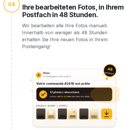
04
Ihre bearbeiteten Fotos, in Ihrem
Postfach in 48 Stunden.
Wir bearbeiten alle Ihre Fotos manuell.
Innerhalb von weniger als 48 Stunden
erhalten Sie Ihre neuen Fotos in Ihrem
Posteingang!
48
HEURES
Pixis
il y a 2 min
P
à marie@agence-haussmann.fr
Votre commande #2418 est prête
12 photos retouchées
Livrées en
41 h 22 min
— bien dans les délais.
APERÇU AVANT / APRÈS