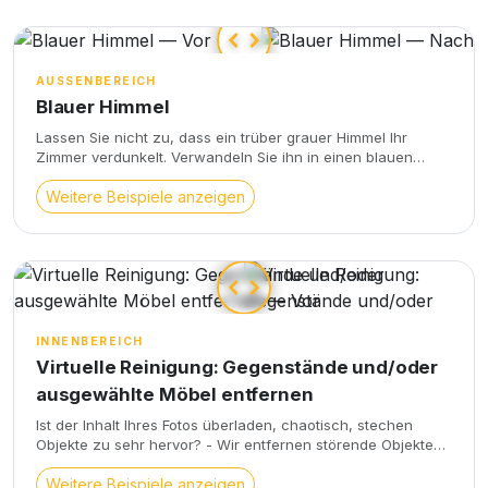
AUSSENBEREICH
Blauer Himmel
Lassen Sie nicht zu, dass ein trüber grauer Himmel Ihr
Zimmer verdunkelt. Verwandeln Sie ihn in einen blauen
Himmel, der die Atmosphäre des Fotos sofort verändert. Die
Farben kommen stärker zur Geltung und das Foto wirkt
Weitere Beispiele anzeigen
lebendiger.
INNENBEREICH
Virtuelle Reinigung: Gegenstände und/oder
ausgewählte Möbel entfernen
Ist der Inhalt Ihres Fotos überladen, chaotisch, stechen
Objekte zu sehr hervor? - Wir entfernen störende Objekte
(und Möbel nach Ihren Vorgaben), - Wir gleichen außerdem
die Farbgebung und das Licht aus, - Wir korrigieren
Weitere Beispiele anzeigen