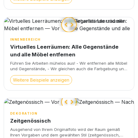
optische Verzerrungen, - Wir verbessern die sichtbaren
Aussichten durch die Fenster
INNENBEREICH
Virtuelles Leerräumen: Alle Gegenstände
und alle Möbel entfernen
Führen Sie Arbeiten mühelos aus! - Wir entfernen alle Möbel
und Gegenstände, - Wir gleichen auch die Farbgebung und
das Licht aus, - Wir korrigieren optische Verzerrungen, -
Wir verbessern die durch die Fenster sichtbaren Ansichten.
Weitere Beispiele anzeigen
DEKORATION
Zeitgenössisch
Ausgehend von Ihrem Originalfoto wird der Raum gemäß
Ihren Vorgaben und dem gewählten Stil (zeitgenössisch,