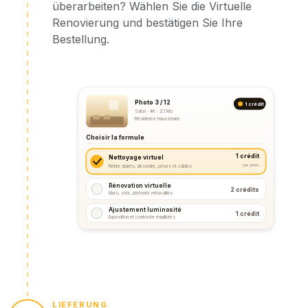
überarbeiten? Wählen Sie die Virtuelle
Renovierung und bestätigen Sie Ihre
Bestellung.
Photo 3 / 12
1 crédit
Salon · 4K · 2.1 Mo
Résidence Haussmann
Choisir la formule
1 crédit
Nettoyage virtuel
par photo
Retire objets, désordre, prises et câbles
Rénovation virtuelle
2 crédits
Murs, sols, plafonds retravaillés
Ajustement luminosité
1 crédit
Exposition et contraste équilibrés
LIEFERUNG